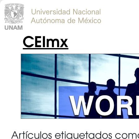
CEImx
Artículos etiquetados co