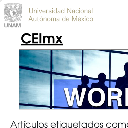
CEImx
Artículos etiquetados co