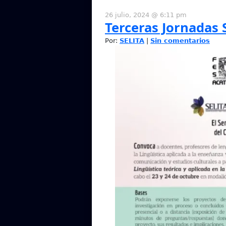
26 julio, 2024 @ 6:11 pm
Terceras Jornadas 
Por:
SELITA
|
Sin comentarios