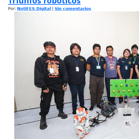
Triunfos robóticos
Por:
NotiFES Digital
|
Sin comentarios