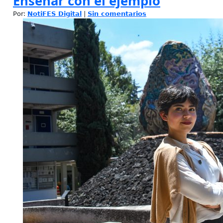
Enseñar con el ejemplo
Por:
NotiFES Digital
|
Sin comentarios