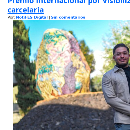
Premio internacional por visibili
carcelaria
Por:
NotiFES Digital
|
Sin comentarios