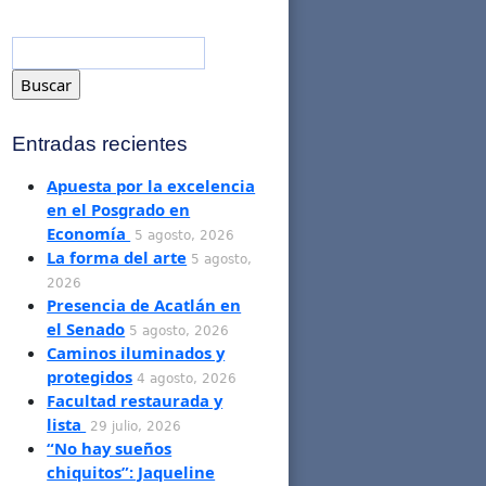
Entradas recientes
Apuesta por la excelencia
en el Posgrado en
Economía
5 agosto, 2026
La forma del arte
5 agosto,
2026
Presencia de Acatlán en
el Senado
5 agosto, 2026
Caminos iluminados y
protegidos
4 agosto, 2026
Facultad restaurada y
lista
29 julio, 2026
“No hay sueños
chiquitos”: Jaqueline