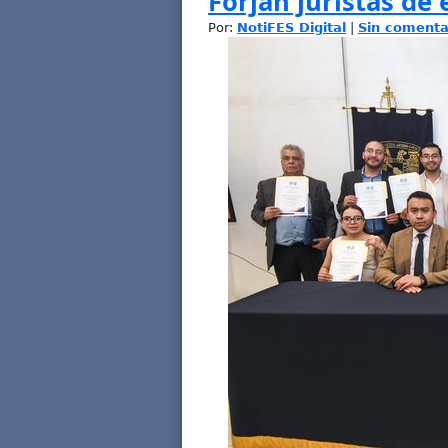
Forjan juristas de 
Por:
NotiFES Digital
|
Sin comenta