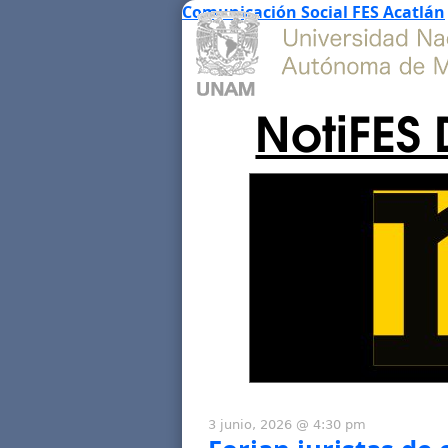
Comunicación Social FES Acatlán
NotiFES 
3 junio, 2026 @ 4:30 pm