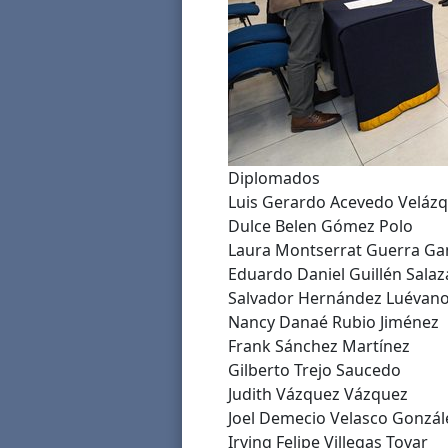
Diplomados
Luis Gerardo Acevedo Veláz
Dulce Belen Gómez Polo
Laura Montserrat Guerra G
Eduardo Daniel Guillén Salaz
Salvador Hernández Luévan
Nancy Danaé Rubio Jiménez
Frank Sánchez Martínez
Gilberto Trejo Saucedo
Judith Vázquez Vázquez
Joel Demecio Velasco Gonzál
Irving Felipe Villegas Tovar