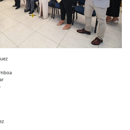
quez
amboa
ar
o
ez