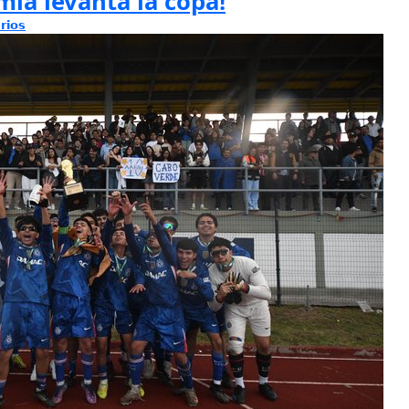
ía levanta la copa!
rios