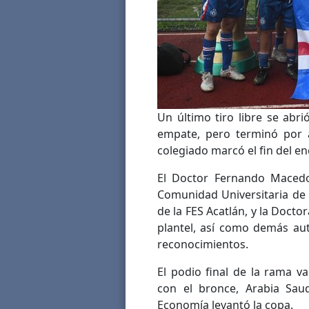
Un último tiro libre se abr
empate, pero terminó por a
colegiado marcó el fin del en
El Doctor Fernando Macedo 
Comunidad Universitaria de
de la FES Acatlán, y la Docto
plantel, así como demás aut
reconocimientos.
El podio final de la rama va
con el bronce, Arabia Saud
Economía levantó la copa.