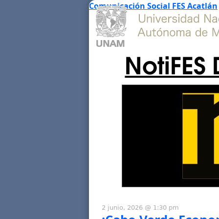
Comunicación Social FES Acatlán
NotiFES 
2 junio, 2026 @ 1:30 pm