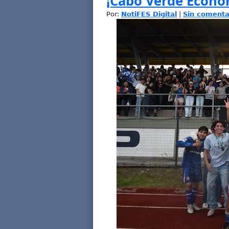
¡Cabo Verde Econom
Por:
NotiFES Digital
|
Sin comenta