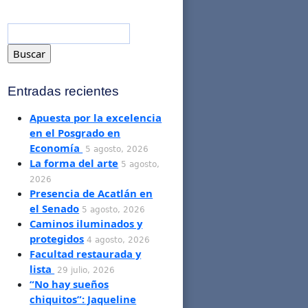
Entradas recientes
Apuesta por la excelencia
en el Posgrado en
Economía
5 agosto, 2026
La forma del arte
5 agosto,
2026
Presencia de Acatlán en
el Senado
5 agosto, 2026
Caminos iluminados y
protegidos
4 agosto, 2026
Facultad restaurada y
lista
29 julio, 2026
“No hay sueños
chiquitos”: Jaqueline