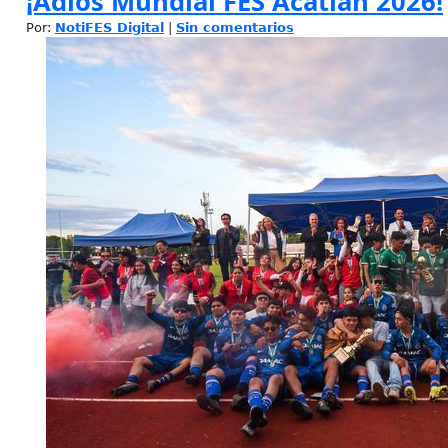
¡Adiós Mundial FES Acatlán 2026!
Por:
NotiFES Digital
|
Sin comentarios