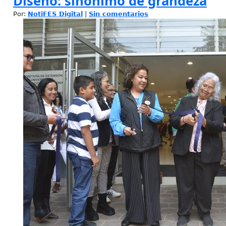
Diseño: sinónimo de grandeza
Por:
NotiFES Digital
|
Sin comentarios