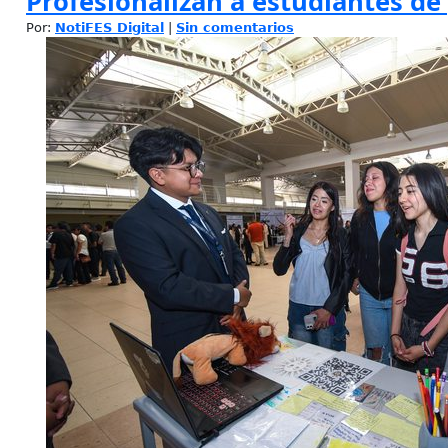
Profesionalizan a estudiantes d
Por:
NotiFES Digital
|
Sin comentarios