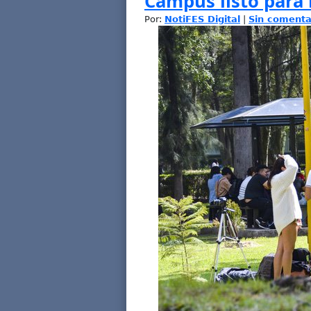
Campus listo para 
Por:
NotiFES Digital
|
Sin comenta