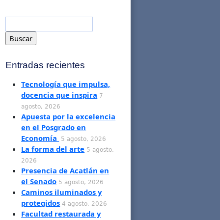
Entradas recientes
Tecnología que impulsa,
docencia que inspira
7
agosto, 2026
Apuesta por la excelencia
en el Posgrado en
Economía
5 agosto, 2026
La forma del arte
5 agosto,
2026
Presencia de Acatlán en
el Senado
5 agosto, 2026
Caminos iluminados y
protegidos
4 agosto, 2026
Facultad restaurada y