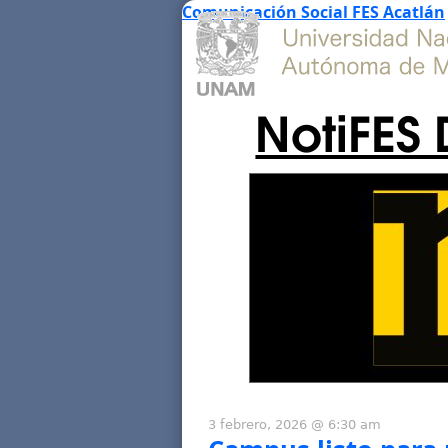
Comunicación Social FES Acatlán
NotiFES 
3 febrero, 2026 @ 6:30 am