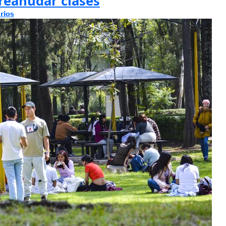
reanudar clases
rios