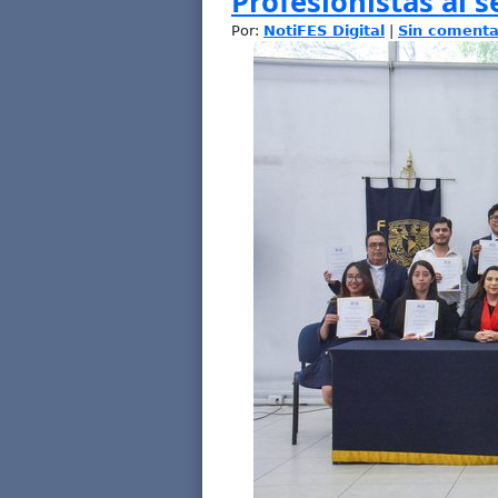
Profesionistas al s
Por:
NotiFES Digital
|
Sin comenta