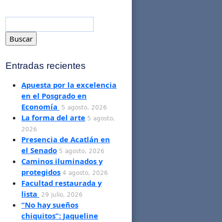
Entradas recientes
Apuesta por la excelencia
en el Posgrado en
Economía
5 agosto, 2026
La forma del arte
5 agosto,
2026
Presencia de Acatlán en
el Senado
5 agosto, 2026
Caminos iluminados y
protegidos
4 agosto, 2026
Facultad restaurada y
lista
29 julio, 2026
“No hay sueños
chiquitos”: Jaqueline