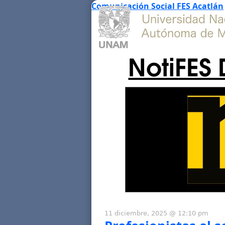
Comunicación Social FES Acatlán
NotiFES 
11 diciembre, 2025 @ 12:10 pm