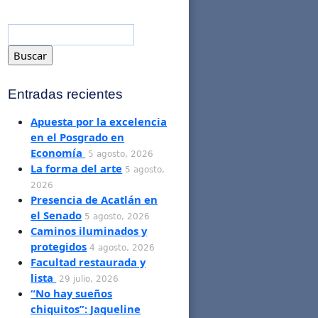
Entradas recientes
Apuesta por la excelencia
en el Posgrado en
Economía
5 agosto, 2026
La forma del arte
5 agosto,
2026
Presencia de Acatlán en
el Senado
5 agosto, 2026
Caminos iluminados y
protegidos
4 agosto, 2026
Facultad restaurada y
lista
29 julio, 2026
“No hay sueños
chiquitos”: Jaqueline