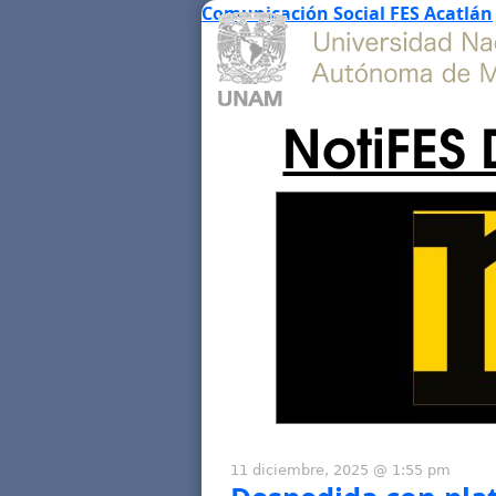
Comunicación Social FES Acatlán
NotiFES 
11 diciembre, 2025 @ 1:55 pm