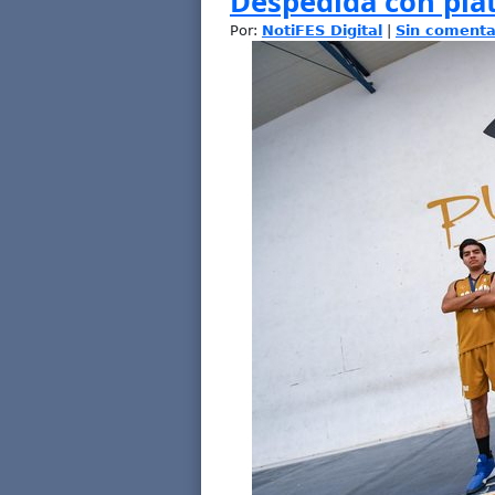
Despedida con pla
Por:
NotiFES Digital
|
Sin comenta