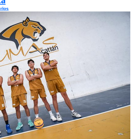
ta
rios