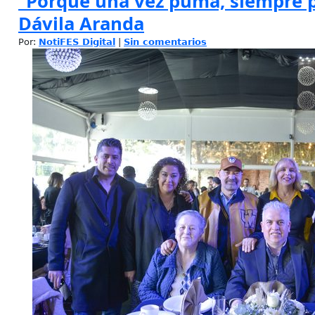
“Porque una vez puma, siempre p
Dávila Aranda
Por:
NotiFES Digital
|
Sin comentarios