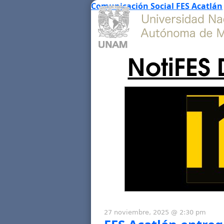
Comunicación Social FES Acatlán
NotiFES 
27 noviembre, 2025 @ 2:30 pm