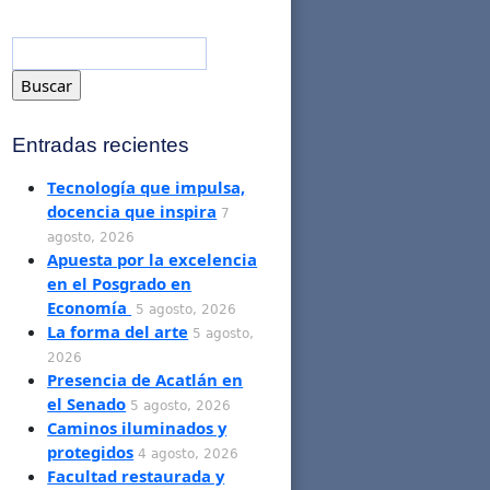
Entradas recientes
Tecnología que impulsa,
docencia que inspira
7
agosto, 2026
Apuesta por la excelencia
en el Posgrado en
Economía
5 agosto, 2026
La forma del arte
5 agosto,
2026
Presencia de Acatlán en
el Senado
5 agosto, 2026
Caminos iluminados y
protegidos
4 agosto, 2026
Facultad restaurada y