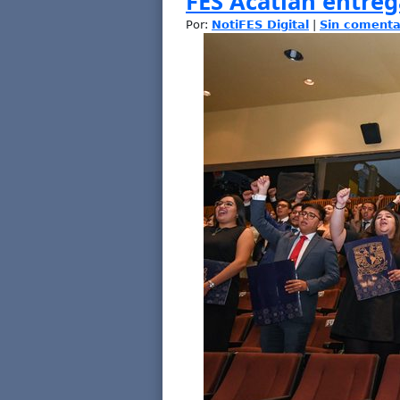
FES Acatlán entreg
Por:
NotiFES Digital
|
Sin comenta