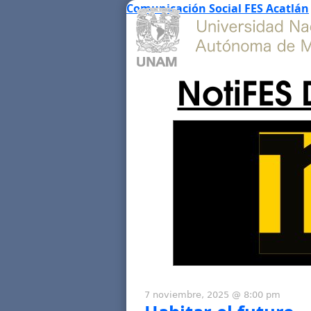
Comunicación Social FES Acatlán
NotiFES 
7 noviembre, 2025 @ 8:00 pm