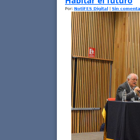
Habitar el futuro
Por:
NotiFES Digital
|
Sin comenta