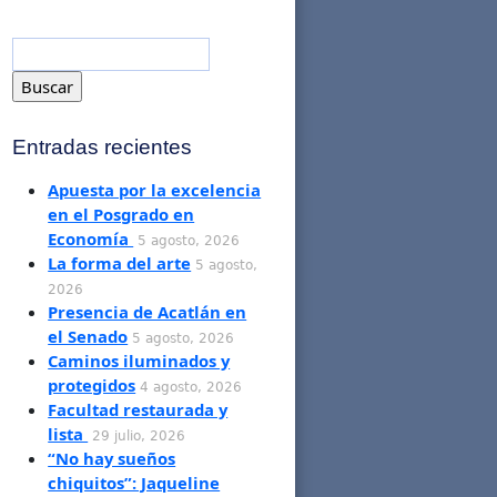
Entradas recientes
Apuesta por la excelencia
en el Posgrado en
Economía
5 agosto, 2026
La forma del arte
5 agosto,
2026
Presencia de Acatlán en
el Senado
5 agosto, 2026
Caminos iluminados y
protegidos
4 agosto, 2026
Facultad restaurada y
lista
29 julio, 2026
“No hay sueños
chiquitos”: Jaqueline