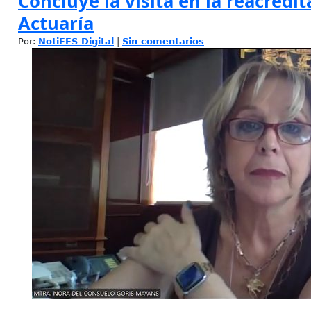
Concluye la visita en la reacredi
Actuaría
Por:
NotiFES Digital
|
Sin comentarios