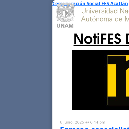
Comunicación Social FES Acatlán
NotiFES 
6 junio, 2025 @ 6:44 pm