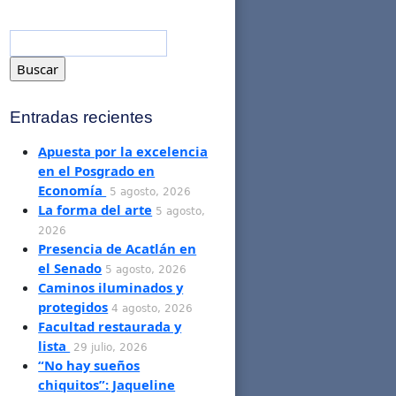
Entradas recientes
Apuesta por la excelencia
en el Posgrado en
Economía
5 agosto, 2026
La forma del arte
5 agosto,
2026
Presencia de Acatlán en
el Senado
5 agosto, 2026
Caminos iluminados y
protegidos
4 agosto, 2026
Facultad restaurada y
lista
29 julio, 2026
“No hay sueños
chiquitos”: Jaqueline