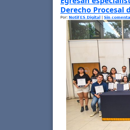
Egresan especialis
Derecho Procesal d
Por:
NotiFES Digital
|
Sin comenta