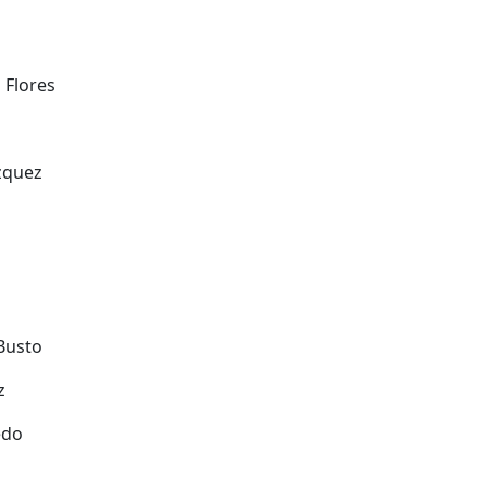
 Flores
zquez
Busto
z
edo