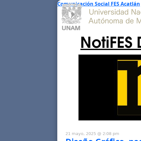
Comunicación Social FES Acatlán
NotiFES 
21 mayo, 2025 @ 2:08 pm