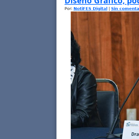
Diseño Gráfico, p
Por:
NotiFES Digital
|
Sin comenta