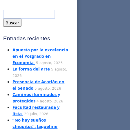
Entradas recientes
Apuesta por la excelencia
en el Posgrado en
Economía
5 agosto, 2026
La forma del arte
5 agosto,
2026
Presencia de Acatlán en
el Senado
5 agosto, 2026
Caminos iluminados y
protegidos
4 agosto, 2026
Facultad restaurada y
lista
29 julio, 2026
“No hay sueños
chiquitos”: Jaqueline