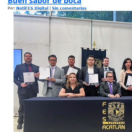
Buen sabor de boca
Por:
NotiFES Digital
|
Sin comentarios