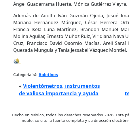
Ángel Guadarrama Huerta, Mónica Gutiérrez Vieyra.
Además de Adolfo Iván Guzmán Ojeda, Josué Iman
Mariana Hernández Márquez, César Herrera Ortiz
Francia Isela Luna Martínez, Brandon Manuel Mart
Molina Aguilar, Ernesto Muñoz Ruiz, Viridiana Nava Ur
Cruz, Francisco David Osornio Macías, Areli Saraí 
Quezada Munguía y Tania Jessabel Vázquez Montiel.
Categoría(s):
Boletines
«
Violentómetros, instrumentos
de valiosa importancia y ayuda
t
Hecho en México, todos los derechos reservados 2026. Esta pá
mutile, se cite la fuente completa y su dirección electróni