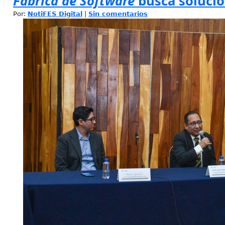
Fábrica de Software
busca soluci
Por:
NotiFES Digital
|
Sin comentarios