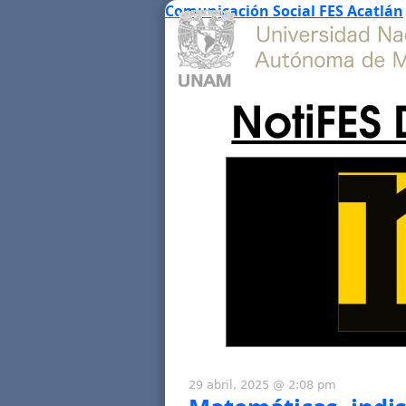
Comunicación Social FES Acatlán
NotiFES 
29 abril, 2025 @ 2:08 pm