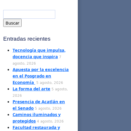
Entradas recientes
Tecnología que impulsa,
docencia que inspira
7
agosto, 2026
Apuesta por la excelencia
en el Posgrado en
Economía
5 agosto, 2026
La forma del arte
5 agosto,
2026
Presencia de Acatlán en
el Senado
5 agosto, 2026
Caminos iluminados y
protegidos
4 agosto, 2026
Facultad restaurada y