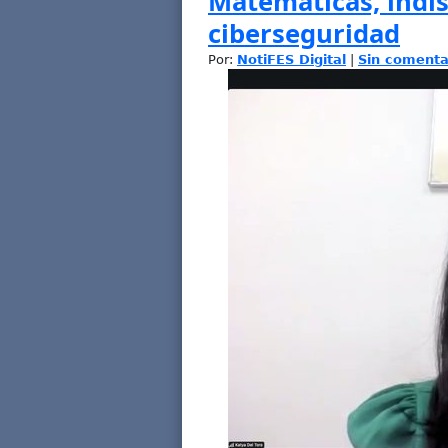
Matemáticas, indi
ciberseguridad
Por:
NotiFES Digital
|
Sin comenta