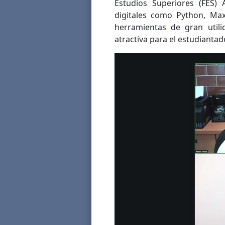
Estudios Superiores (FES) 
digitales como Python, Max
herramientas de gran util
atractiva para el estudiantad