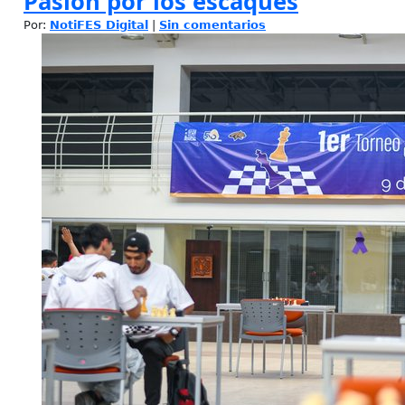
Pasión por los escaques
Por:
NotiFES Digital
|
Sin comentarios