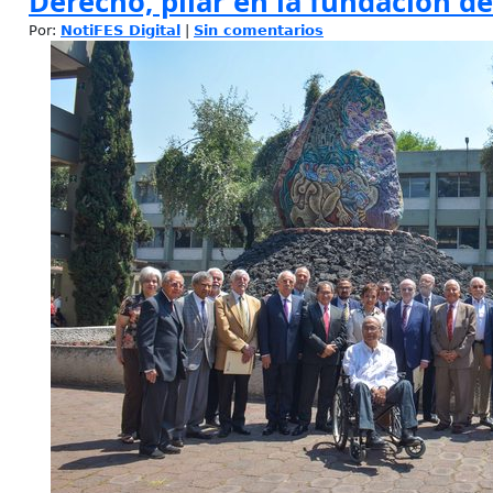
Derecho, pilar en la fundación d
Por:
NotiFES Digital
|
Sin comentarios