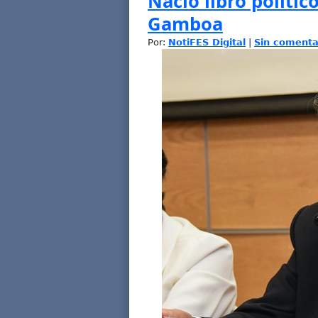
Nació libro polític
Gamboa
Por:
NotiFES Digital
|
Sin comenta