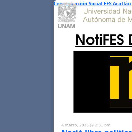
Comunicación Social FES Acatlán
NotiFES 
4 marzo, 2025 @ 2:51 pm