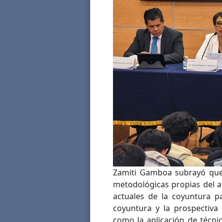
Zamiti Gamboa subrayó que 
metodológicas propias del an
actuales de la coyuntura p
coyuntura y la prospectiva
como la aplicación de técni