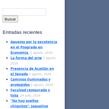
Entradas recientes
Apuesta por la excelencia
en el Posgrado en
Economía
5 agosto, 2026
La forma del arte
5 agosto,
2026
Presencia de Acatlán en
el Senado
5 agosto, 2026
Caminos iluminados y
protegidos
4 agosto, 2026
Facultad restaurada y
lista
29 julio, 2026
“No hay sueños
chiquitos”: Jaqueline