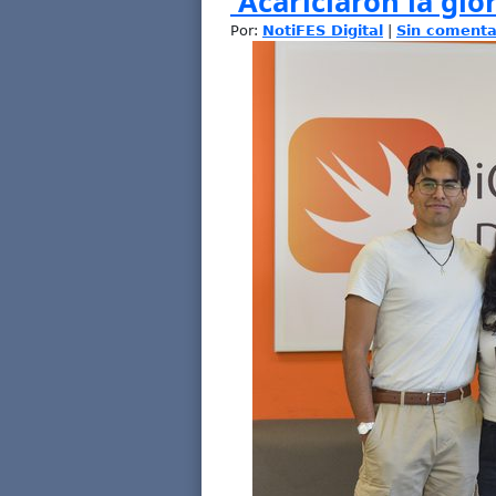
Acariciaron la glor
Por:
NotiFES Digital
|
Sin comenta