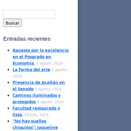
Entradas recientes
Apuesta por la excelencia
en el Posgrado en
Economía
5 agosto, 2026
La forma del arte
5 agosto,
2026
Presencia de Acatlán en
el Senado
5 agosto, 2026
Caminos iluminados y
protegidos
4 agosto, 2026
Facultad restaurada y
lista
29 julio, 2026
“No hay sueños
chiquitos”: Jaqueline