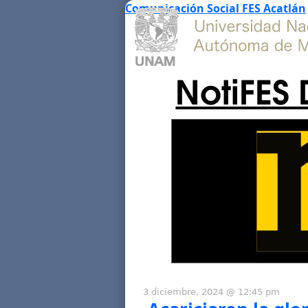
Comunicación Social FES Acatlán
NotiFES 
3 diciembre, 2024 @ 12:45 pm