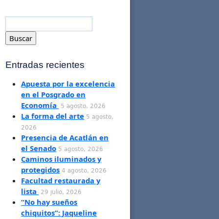
Entradas recientes
Apuesta por la excelencia
en el Posgrado en
Economía
5 agosto, 2026
La forma del arte
5 agosto,
2026
Presencia de Acatlán en
el Senado
5 agosto, 2026
Caminos iluminados y
protegidos
4 agosto, 2026
Facultad restaurada y
lista
29 julio, 2026
“No hay sueños
chiquitos”: Jaqueline