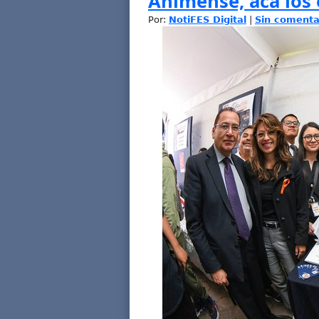
Anímense, acá los
Por:
NotiFES Digital
|
Sin comenta