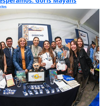
 esperamos: Goris Mayans
rios