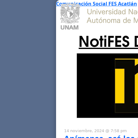
Comunicación Social FES Acatlán
NotiFES 
14 noviembre, 2024 @ 7:58 pm