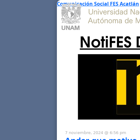
Comunicación Social FES Acatlán
NotiFES 
7 noviembre, 2024 @ 6:56 pm