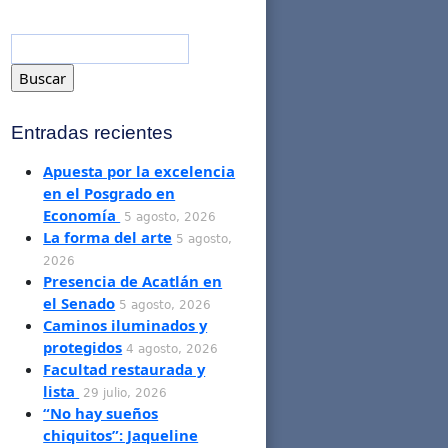
Entradas recientes
Apuesta por la excelencia
en el Posgrado en
Economía
5 agosto, 2026
La forma del arte
5 agosto,
2026
Presencia de Acatlán en
el Senado
5 agosto, 2026
Caminos iluminados y
protegidos
4 agosto, 2026
Facultad restaurada y
lista
29 julio, 2026
“No hay sueños
chiquitos”: Jaqueline