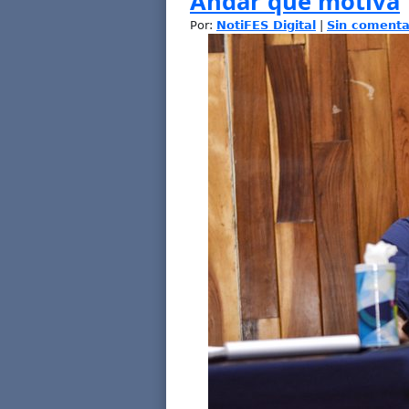
Andar que motiva
Por:
NotiFES Digital
|
Sin comenta