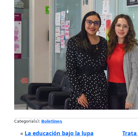
Categoría(s):
Boletines
«
La educación bajo la lupa
Trata