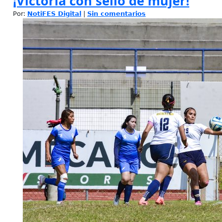
¡Victoria con sello de mujer!
Por:
NotiFES Digital
|
Sin comentarios