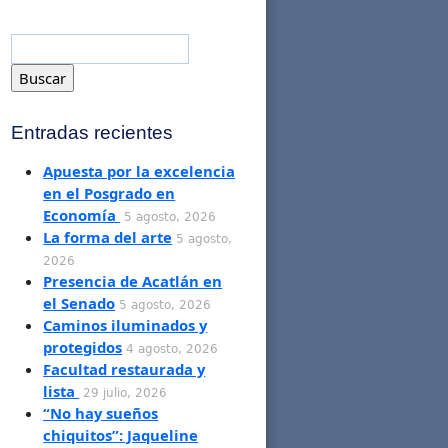
Entradas recientes
Apuesta por la excelencia
en el Posgrado en
Economía
5 agosto, 2026
La forma del arte
5 agosto,
2026
Presencia de Acatlán en
el Senado
5 agosto, 2026
Caminos iluminados y
protegidos
4 agosto, 2026
Facultad restaurada y
lista
29 julio, 2026
“No hay sueños
chiquitos”: Jaqueline