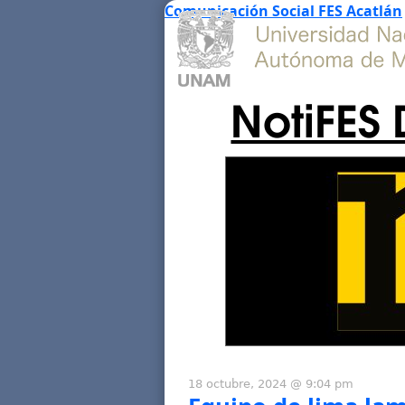
Comunicación Social FES Acatlán
NotiFES 
18 octubre, 2024 @ 9:04 pm