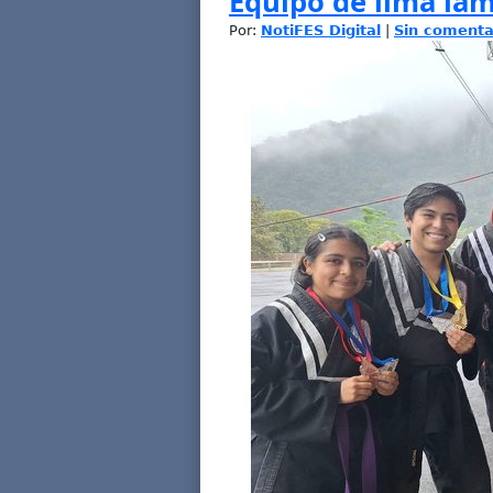
Equipo de lima la
Por:
NotiFES Digital
|
Sin comenta