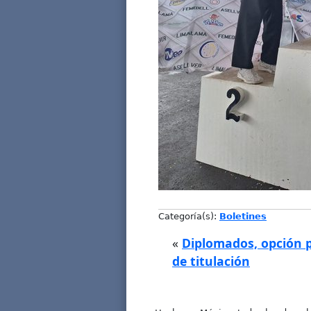
Categoría(s):
Boletines
«
Diplomados, opción p
de titulación