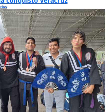
ma conquistó Veracruz
rios