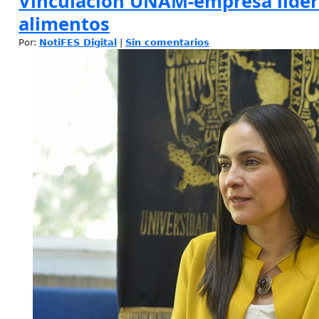
Vinculación UNAM-empresa líder
alimentos
Por:
NotiFES Digital
|
Sin comentarios