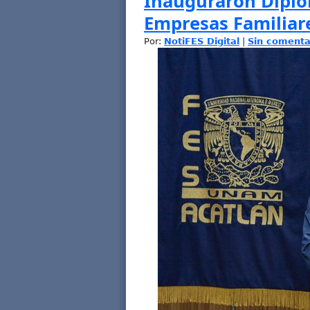
Inauguraron Diplo
Empresas Familiar
Por:
NotiFES Digital
|
Sin comenta