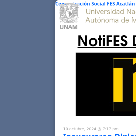
Comunicación Social FES Acatlán
NotiFES 
10 octubre, 2024 @ 7:17 pm