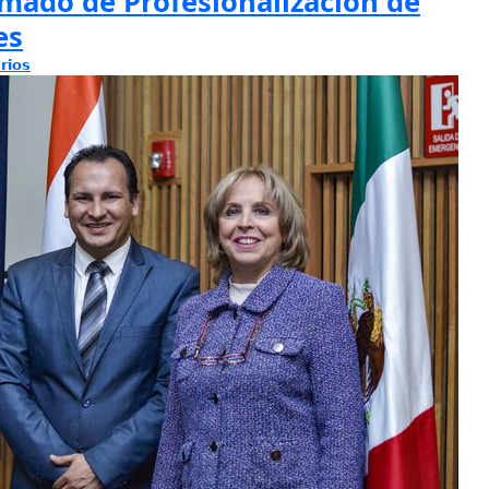
mado de Profesionalización de
es
rios