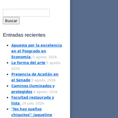
Entradas recientes
Apuesta por la excelencia
en el Posgrado en
Economía
5 agosto, 2026
La forma del arte
5 agosto,
2026
Presencia de Acatlán en
el Senado
5 agosto, 2026
Caminos iluminados y
protegidos
4 agosto, 2026
Facultad restaurada y
lista
29 julio, 2026
“No hay sueños
chiquitos”: Jaqueline