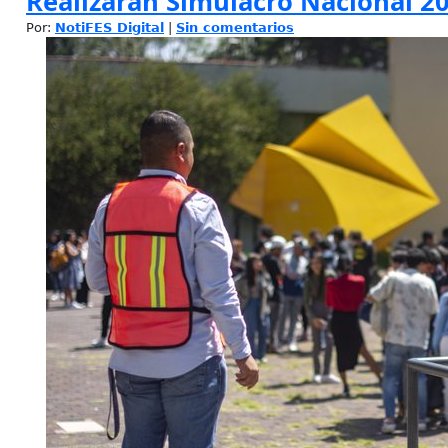
Realizarán Simulacro Nacional 2
Por:
NotiFES Digital
|
Sin comentarios