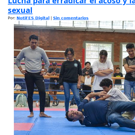
Lucha para erradicar el acoso y l
sexual
Por:
NotiFES Digital
|
Sin comentarios