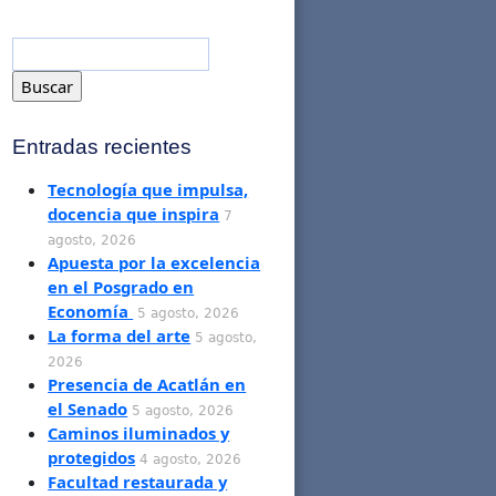
Entradas recientes
Tecnología que impulsa,
docencia que inspira
7
agosto, 2026
Apuesta por la excelencia
en el Posgrado en
Economía
5 agosto, 2026
La forma del arte
5 agosto,
2026
Presencia de Acatlán en
el Senado
5 agosto, 2026
Caminos iluminados y
protegidos
4 agosto, 2026
Facultad restaurada y