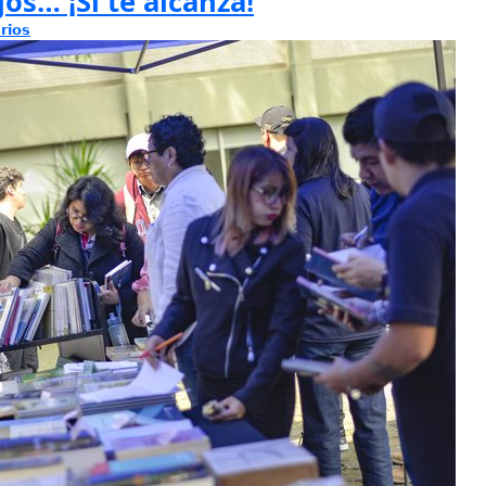
jos… ¡Sí te alcanza!
rios