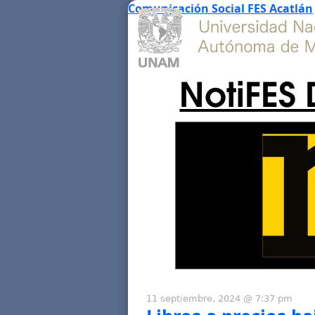
Comunicación Social FES Acatlán
NotiFES 
11 septiembre, 2024 @ 7:37 pm