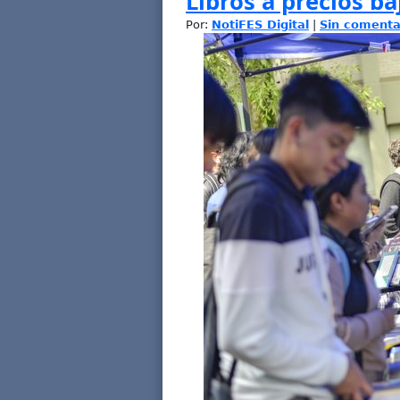
Libros a precios ba
Por:
NotiFES Digital
|
Sin comenta