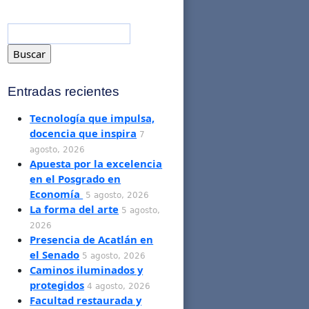
Entradas recientes
Tecnología que impulsa,
docencia que inspira
7
agosto, 2026
Apuesta por la excelencia
en el Posgrado en
Economía
5 agosto, 2026
La forma del arte
5 agosto,
2026
Presencia de Acatlán en
el Senado
5 agosto, 2026
Caminos iluminados y
protegidos
4 agosto, 2026
Facultad restaurada y