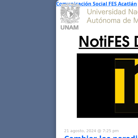
Comunicación Social FES Acatlán
NotiFES 
21 agosto, 2024 @ 7:25 pm