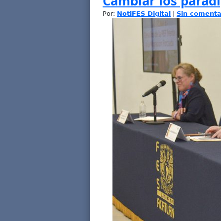
Cambiar los parad
Por:
NotiFES Digital
|
Sin comenta