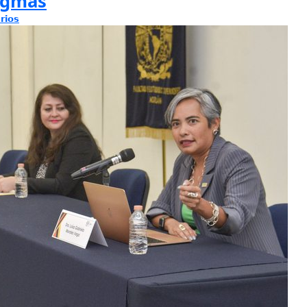
igmas
rios