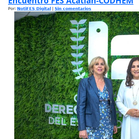
Encuentro FES Acatlán-CODHEM
Por:
NotiFES Digital
|
Sin comentarios