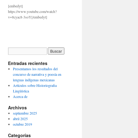
[embedyt]
https://www.youtube.com/watch?
v=8cyac8-3soY[/embedyt]
aras Kargo Takip
ptt kargo takip
Entradas recientes
Presentamos los resultados del
concurso de narrativa y poesía en
lenguas indígenas mexicanas
Artículos sobre Historiografia
Lingüística
Acerca de
Archivos
septiembre 2025
abril 2025
octubre 2019
Categorías