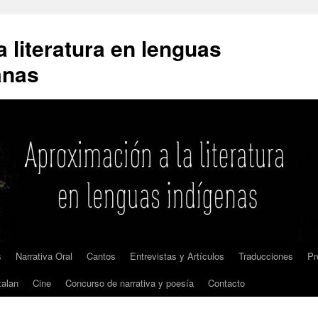
 literatura en lenguas
anas
s
Narrativa Oral
Cantos
Entrevistas y Artículos
Traducciones
Pr
zalan
Cine
Concurso de narrativa y poesía
Contacto