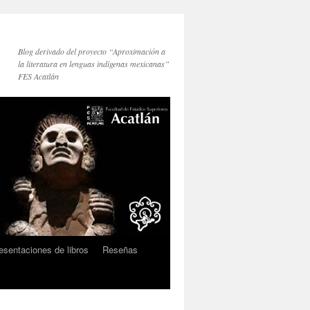
Blog derivado del proyecto “Aproximación a
la literatura en lenguas indígenas mexicanas”
FES Acatlán
esentaciones de libros
Reseñas