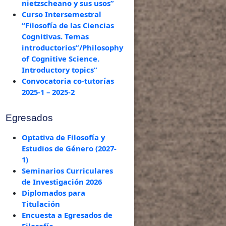
nietzscheano y sus usos”
Curso Intersemestral
“Filosofía de las Ciencias
Cognitivas. Temas
introductorios”/Philosophy
of Cognitive Science.
Introductory topics”
Convocatoria co-tutorías
2025-1 – 2025-2
Egresados
Optativa de Filosofía y
Estudios de Género (2027-
1)
Seminarios Curriculares
de Investigación 2026
Diplomados para
Titulación
Encuesta a Egresados de
Filosofía