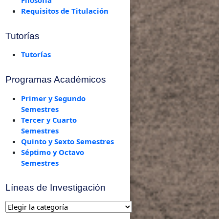
Requisitos de Titulación
Tutorías
Tutorías
Programas Académicos
Primer y Segundo
Semestres
Tercer y Cuarto
Semestres
Quinto y Sexto Semestres
Séptimo y Octavo
Semestres
Líneas de Investigación
Líneas
de