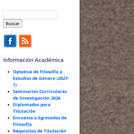
Información Académica
Optativa de Filosofía y
Estudios de Género (2027-
1)
Seminarios Curriculares
de Investigación 2026
Diplomados para
Titulación
Encuesta a Egresados de
Filosofía
Requisitos de Titulación