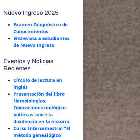
Nuevo Ingreso 2025
Examen Diagnóstico de
Conocimientos
Entrevista a estudiantes
de Nuevo Ingreso
Eventos y Noticias
Recientes
Círculo de lectura en
inglés
Presentación del libro
Heresiologías.
Operaciones teológico-
políticas sobre la
disidencia en la historia.
Curso Intersemestral “El
método genealógico